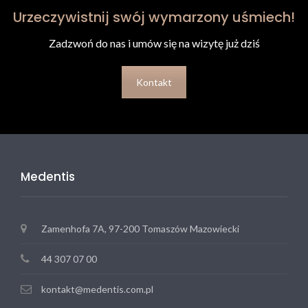
Urzeczywistnij swój wymarzony uśmiech!
Zadzwoń do nas i umów się na wizytę już dziś
Kontakt
Medentis
Zamenhofa 7A, 97-200 Tomaszów Mazowiecki
44 307 07 00
kontakt@medentis.com.pl