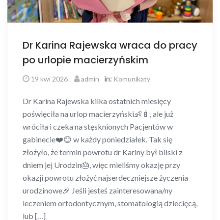
Dr Karina Rajewska wraca do pracy
po urlopie macierzyńskim
in:
19 kwi 2026
admin
Komunikaty
Dr Karina Rajewska kilka ostatnich miesięcy
poświęciła na urlop macierzyński👶🍼, ale już
wróciła i czeka na stęsknionych Pacjentów w
gabinecie❤️😊 w każdy poniedziałek. Tak się
złożyło, że termin powrotu dr Kariny był bliski z
dniem jej Urodzin🎂, więc mieliśmy okazję przy
okazji powrotu złożyć najserdeczniejsze życzenia
urodzinowe🎉 Jeśli jesteś zainteresowana/ny
leczeniem ortodontycznym, stomatologią dziecięcą,
lub […]