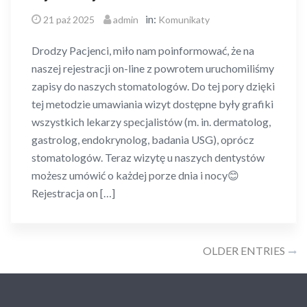
in:
21 paź 2025
admin
Komunikaty
Drodzy Pacjenci, miło nam poinformować, że na
naszej rejestracji on-line z powrotem uruchomiliśmy
zapisy do naszych stomatologów. Do tej pory dzięki
tej metodzie umawiania wizyt dostępne były grafiki
wszystkich lekarzy specjalistów (m. in. dermatolog,
gastrolog, endokrynolog, badania USG), oprócz
stomatologów. Teraz wizytę u naszych dentystów
możesz umówić o każdej porze dnia i nocy😊
Rejestracja on […]
Posts
OLDER ENTRIES
navigation