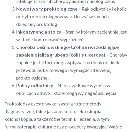
infekcje, urazy lub choroby autoimmunologiczne.
Nowotwory proktologiczne
– Rak odbytnicy i okolic
odbytu można diagnozować i leczyć w ramach
dziedziny proktologii.
Inkontynencja stolca
– Stan, w którym pacjent nie jest
w stanie kontrolować wypróżnień.
Choroba Leśniowskiego-Crohna i wrzodziejące
zapalenie jelita grubego (colitis ulcerosa)
– Choroby
zapalne jelit, które mogą wpływać na dolny odcinek
przewodu pokarmowego i wymagać interwencji
proktologicznej.
Polipy odbytnicy
– Nieprawidłowe wyrośla w
okolicach odbytu, które mogą wymagać usunięcia.
Proktolodzy często wykorzystują różne metody
diagnostyczne, takie jak anoskopia, rektoskopia,
kolonoskopia, a także różne techniki leczenia, w tym
farmakoterapię, chirurgię czy procedury inwazyjne. Ważne