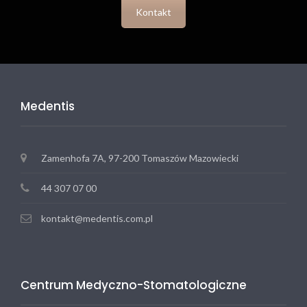
Kontakt
Medentis
Zamenhofa 7A, 97-200 Tomaszów Mazowiecki
44 307 07 00
kontakt@medentis.com.pl
Centrum Medyczno-Stomatologiczne