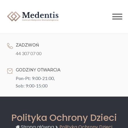
Skip
to
content
ZADZWOŃ
44 307 07 00
GODZINY OTWARCIA
Pon-Pt: 9:00-21:00,
Sob: 9:00-15:00
Polityka Ochrony Dzieci
Strona główna
Polityka Ochrony Dzieci