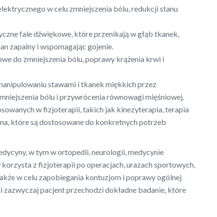
lektrycznego w celu zmniejszenia bólu, redukcji stanu
zne fale dźwiękowe, które przenikają w głąb tkanek,
an zapalny i wspomagając gojenie.
owe do zmniejszenia bólu, poprawy krążenia krwi i
manipulowaniu stawami i tkanek miękkich przez
zmniejszenia bólu i przywrócenia równowagi mięśniowej.
tosowanych w fizjoterapii, takich jak kinezyterapia, terapia
yjna, które są dostosowane do konkretnych potrzeb
edycyny, w tym w ortopedii, neurologii, medycynie
w korzysta z fizjoterapii po operacjach, urazach sportowych,
akże w celu zapobiegania kontuzjom i poprawy ogólnej
ii zazwyczaj pacjent przechodzi dokładne badanie, które