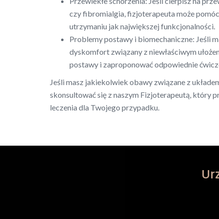
Przewlekłe schorzenia: Jeśli cierpisz na prz
czy fibromialgia, fizjoterapeuta może pomóc
utrzymaniu jak największej funkcjonalności.
Problemy postawy i biomechaniczne: Jeśli m
dyskomfort związany z niewłaściwym ułożeni
postawy i zaproponować odpowiednie ćwiczen
Jeśli masz jakiekolwiek obawy związane z układe
skonsultować się z naszym Fizjoterapeutą, który p
leczenia dla Twojego przypadku.
Ur