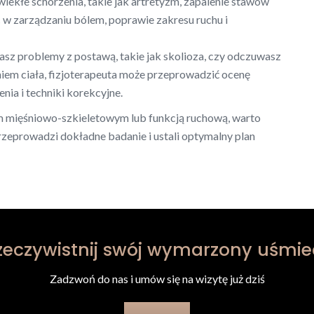
ewlekłe schorzenia, takie jak artretyzm, zapalenie stawów
 w zarządzaniu bólem, poprawie zakresu ruchu i
asz problemy z postawą, takie jak skolioza, czy odczuwasz
em ciała, fizjoterapeuta może przeprowadzić ocenę
ia i techniki korekcyjne.
m mięśniowo-szkieletowym lub funkcją ruchową, warto
rzeprowadzi dokładne badanie i ustali optymalny plan
zeczywistnij swój wymarzony uśmie
Zadzwoń do nas i umów się na wizytę już dziś