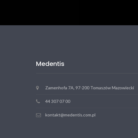
Medentis
Zamenhofa 7A, 97-200 Tomaszów Mazowiecki
44 307 07 00
kontakt@medentis.com.pl