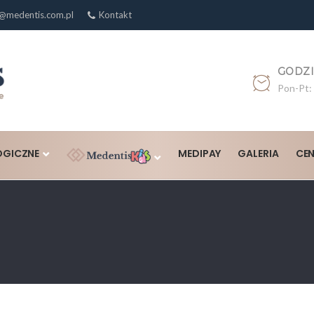
@medentis.com.pl
Kontakt
GODZI
Pon-Pt: 
GICZNE
MEDIPAY
GALERIA
CEN