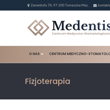
Skip
Zamenhofa 7A, 97-200 Tomaszów Maz.
kontakt
to
content
O NAS
CENTRUM MEDYCZNO-STOMATOLO
Fizjoterapia