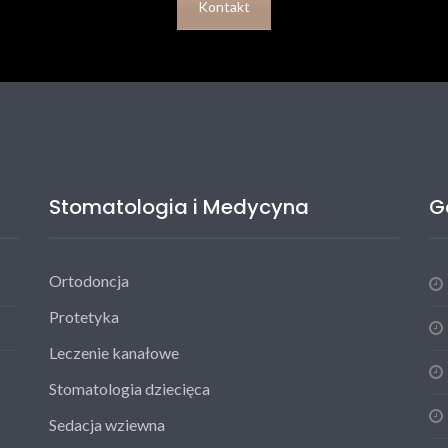
Kontakt
Stomatologia i Medycyna
G
Ortodoncja
Protetyka
Leczenie kanałowe
Stomatologia dziecięca
Sedacja wziewna