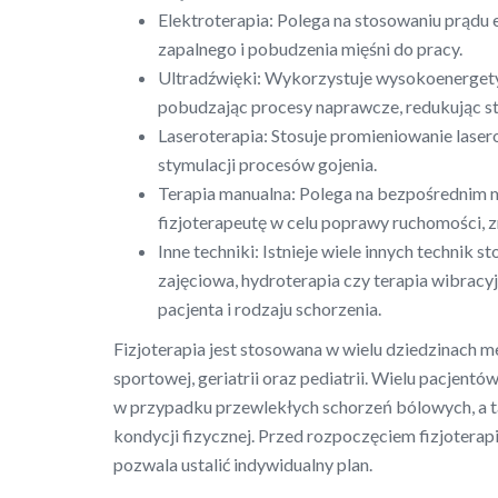
Elektroterapia: Polega na stosowaniu prądu e
zapalnego i pobudzenia mięśni do pracy.
Ultradźwięki: Wykorzystuje wysokoenergetyc
pobudzając procesy naprawcze, redukując st
Laseroterapia: Stosuje promieniowanie laser
stymulacji procesów gojenia.
Terapia manualna: Polega na bezpośrednim 
fizjoterapeutę w celu poprawy ruchomości, 
Inne techniki: Istnieje wiele innych technik s
zajęciowa, hydroterapia czy terapia wibrac
pacjenta i rodzaju schorzenia.
Fizjoterapia jest stosowana w wielu dziedzinach m
sportowej, geriatrii oraz pediatrii. Wielu pacjentó
w przypadku przewlekłych schorzeń bólowych, a t
kondycji fizycznej. Przed rozpoczęciem fizjoterap
pozwala ustalić indywidualny plan.