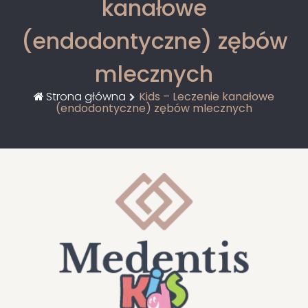
kanałowe
(endodontyczne) zębów
mlecznych
Strona główna
Kids – Leczenie kanałowe
(endodontyczne) zębów mlecznych